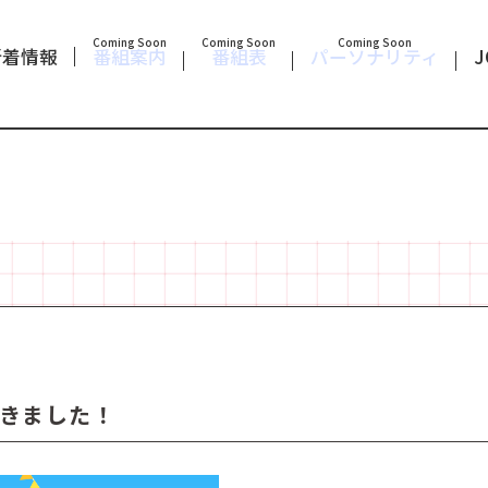
Coming Soon
Coming Soon
Coming Soon
新着情報
番組案内
番組表
パーソナリティ
J
声でつなぐ。
きました！